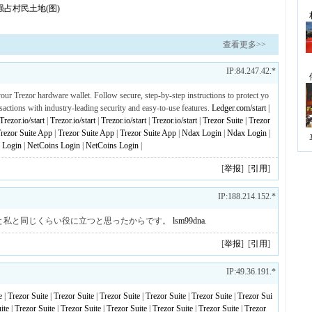
占村民土地(图)
查看更多>>
IP:84.247.42.*
ng your Trezor hardware wallet. Follow secure, step-by-step instructions to protect yo
sactions with industry-leading security and easy-to-use features.
Ledger.com/start
|
Trezor.io/start
|
Trezor.io/start
|
Trezor.io/start
|
Trezor.io/start
|
Trezor Suite
|
Trezor
rezor Suite App
|
Trezor Suite App
|
Trezor Suite App
|
Ndax Login
|
Ndax Login
|
 Login
|
NetCoins Login
|
NetCoins Login
|
[
举报
] [
引用
]
IP:188.214.152.*
と私と同じくらい役に立つと思ったからです。
lsm99dna
.
[
举报
] [
引用
]
IP:49.36.191.*
e
|
Trezor Suite
|
Trezor Suite
|
Trezor Suite
|
Trezor Suite
|
Trezor Suite
|
Trezor Sui
ite
|
Trezor Suite
|
Trezor Suite
|
Trezor Suite
|
Trezor Suite
|
Trezor Suite
|
Trezor