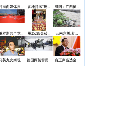
村民向媒体反...
多地持续“烧...
组图：广西征...
俄罗斯共产党...
用252条金砖...
云南东川现“...
马英九女婿现...
德国两架警用...
俞正声当选全...