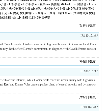
 小包
mk 殺手包
mk 小殺手
mk 殺手
mk 笑臉包
Michael Kors 笑臉包
mk woc
lx 5代主機
悅刻五代主機
relx 6代主機
悅刻六代主機
relx 5代煙彈
悅刻五代
電子菸
relx
悅刻
悅刻煙彈
relx 煙彈
relx 煙彈口味推薦
relx 煙彈哪裡買
悅刻
悅刻主機
relx
relx 主機
悅刻
悅刻電子菸
[
举报
] [
引用
]
IP:180.151.9.*
old Cavalli-branded interiors, catering to high-end buyers. On the other hand,
Dam
munity. Both reflect Damac's commitment to elegance, with Cavalli Estates focusin
[
举报
] [
引用
]
IP:180.151.9.*
with artistic interiors, while
Damac Volta
redefines urban luxury with high-rise el
al Reef
and Damac Volta create a perfect blend of coastal serenity and dynamic cit
[
举报
] [
引用
]
IP:69.167.28.*