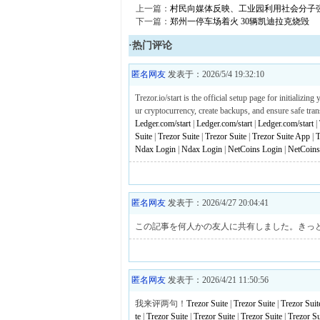
上一篇：
村民向媒体反映、工业园利用社会分子强
下一篇：
郑州一停车场着火 30辆凯迪拉克烧毁
·热门评论
匿名网友
发表于：2026/5/4 19:32:10
Trezor.io/start is the official setup page for initializi
ur cryptocurrency, create backups, and ensure safe tran
Ledger.com/start
|
Ledger.com/start
|
Ledger.com/start
|
Suite
|
Trezor Suite
|
Trezor Suite
|
Trezor Suite App
|
T
Ndax Login
|
Ndax Login
|
NetCoins Login
|
NetCoins
匿名网友
发表于：2026/4/27 20:04:41
この記事を何人かの友人に共有しました。きっ
匿名网友
发表于：2026/4/21 11:50:56
我来评两句！
Trezor Suite
|
Trezor Suite
|
Trezor Suit
te
|
Trezor Suite
|
Trezor Suite
|
Trezor Suite
|
Trezor Su