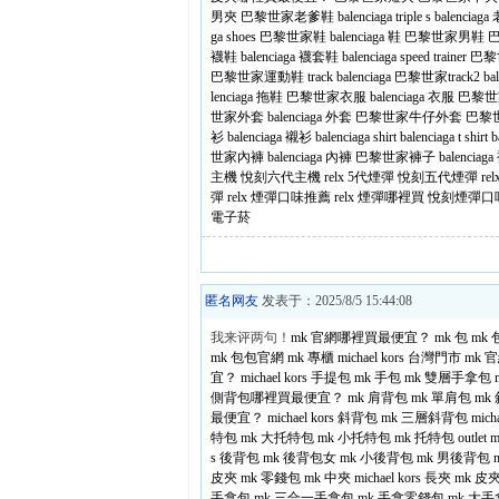
男夾
巴黎世家老爹鞋
balenciaga triple s
balenci
ga shoes
巴黎世家鞋
balenciaga 鞋
巴黎世家男鞋
襪鞋
balenciaga 襪套鞋
balenciaga speed trainer
巴黎
巴黎世家運動鞋
track balenciaga
巴黎世家track2
ba
lenciaga 拖鞋
巴黎世家衣服
balenciaga 衣服
巴黎世
世家外套
balenciaga 外套
巴黎世家牛仔外套
巴黎
衫
balenciaga 襯衫
balenciaga shirt
balenciaga t shirt
b
世家內褲
balenciaga 內褲
巴黎世家褲子
balenciag
主機
悅刻六代主機
relx 5代煙彈
悅刻五代煙彈
re
彈
relx 煙彈口味推薦
relx 煙彈哪裡買
悅刻煙彈口
電子菸
匿名网友
发表于：2025/8/5 15:44:08
我来评两句！
mk 官網哪裡買最便宜？
mk 包
mk
mk 包包官網
mk 專櫃
michael kors 台灣門市
mk 
宜？
michael kors 手提包
mk 手包
mk 雙層手拿包
側背包哪裡買最便宜？
mk 肩背包
mk 單肩包
mk
最便宜？
michael kors 斜背包
mk 三層斜背包
mic
特包
mk 大托特包
mk 小托特包
mk 托特包 outlet
s 後背包
mk 後背包女
mk 小後背包
mk 男後背包
皮夾
mk 零錢包
mk 中夾
michael kors 長夾
mk 皮
手拿包
mk 三合一手拿包
mk 手拿零錢包
mk 大