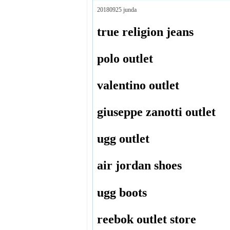
20180925 junda
true religion jeans
polo outlet
valentino outlet
giuseppe zanotti outlet
ugg outlet
air jordan shoes
ugg boots
reebok outlet store