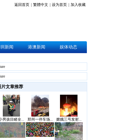
返回首页
|
繁體中文
|
设为首页
|
加入收藏
深圳新闻
港澳新闻
娱体动态
lure
lure
图片文章推荐
小男孩目睹全...
郑州一停车场...
嫦娥三号发射...