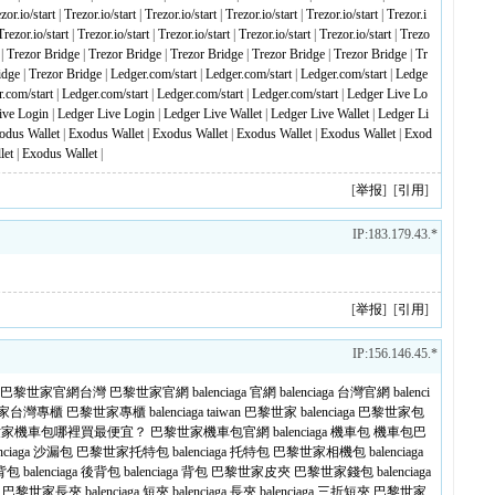
zor.io/start
|
Trezor.io/start
|
Trezor.io/start
|
Trezor.io/start
|
Trezor.io/start
|
Trezor.i
Trezor.io/start
|
Trezor.io/start
|
Trezor.io/start
|
Trezor.io/start
|
Trezor.io/start
|
Trezo
|
Trezor Bridge
|
Trezor Bridge
|
Trezor Bridge
|
Trezor Bridge
|
Trezor Bridge
|
Tr
idge
|
Trezor Bridge
|
Ledger.com/start
|
Ledger.com/start
|
Ledger.com/start
|
Ledge
.com/start
|
Ledger.com/start
|
Ledger.com/start
|
Ledger.com/start
|
Ledger Live Lo
ive Login
|
Ledger Live Login
|
Ledger Live Wallet
|
Ledger Live Wallet
|
Ledger Li
odus Wallet
|
Exodus Wallet
|
Exodus Wallet
|
Exodus Wallet
|
Exodus Wallet
|
Exod
let
|
Exodus Wallet
|
[
举报
] [
引用
]
IP:183.179.43.*
[
举报
] [
引用
]
IP:156.146.45.*
巴黎世家官網台灣
巴黎世家官網
balenciaga 官網
balenciaga 台灣官網
balenci
家台灣專櫃
巴黎世家專櫃
balenciaga taiwan
巴黎世家 balenciaga
巴黎世家包
世家機車包哪裡買最便宜？
巴黎世家機車包官網
balenciaga 機車包
機車包巴
enciaga 沙漏包
巴黎世家托特包
balenciaga 托特包
巴黎世家相機包
balenciaga
背包
balenciaga 後背包
balenciaga 背包
巴黎世家皮夾
巴黎世家錢包
balenciaga
巴黎世家長夾
balenciaga 短夾
balenciaga 長夾
balenciaga 三折短夾
巴黎世家