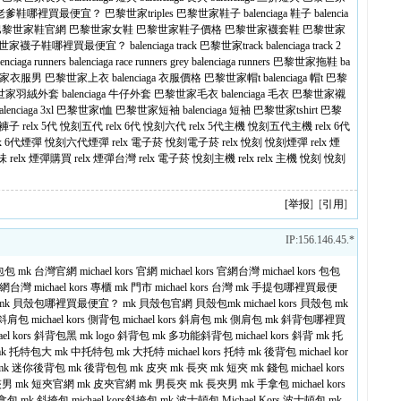
aga 老爹鞋哪裡買最便宜？
巴黎世家triples
巴黎世家鞋子
balenciaga 鞋子
balencia
巴黎世家鞋官網
巴黎世家女鞋
巴黎世家鞋子價格
巴黎世家襪套鞋
巴黎世家
世家襪子鞋哪裡買最便宜？
balenciaga track
巴黎世家track
balenciaga track 2
lenciaga runners
balenciaga race runners
grey balenciaga runners
巴黎世家拖鞋
ba
家衣服男
巴黎世家上衣
balenciaga 衣服價格
巴黎世家帽t
balenciaga 帽t
巴黎
世家羽絨外套
balenciaga 牛仔外套
巴黎世家毛衣
balenciaga 毛衣
巴黎世家襯
alenciaga 3xl
巴黎世家t恤
巴黎世家短袖
balenciaga 短袖
巴黎世家tshirt
巴黎
a 褲子
relx 5代
悅刻五代
relx 6代
悅刻六代
relx 5代主機
悅刻五代主機
relx 6代
lx 6代煙彈
悅刻六代煙彈
relx 電子菸
悅刻電子菸
relx
悅刻
悅刻煙彈
relx 煙
味
relx 煙彈購買
relx 煙彈台灣
relx 電子菸
悅刻主機
relx
relx 主機
悅刻
悅刻
[
举报
] [
引用
]
IP:156.146.45.*
 包包
mk 台灣官網
michael kors 官網
michael kors 官網台灣
michael kors 包包
官網台灣
michael kors 專櫃
mk 門市
michael kors 台灣
mk 手提包哪裡買最便
mk 貝殼包哪裡買最便宜？
mk 貝殼包官網
貝殼包mk
michael kors 貝殼包
mk
 斜肩包
michael kors 側背包
michael kors 斜肩包
mk 側肩包
mk 斜背包哪裡買
hael kors 斜背包黑
mk logo 斜背包
mk 多功能斜背包
michael kors 斜背
mk 托
mk 托特包大
mk 中托特包
mk 大托特
michael kors 托特
mk 後背包
michael kor
mk 迷你後背包
mk 後背包包
mk 皮夾
mk 長夾
mk 短夾
mk 錢包
michael kors
夾男
mk 短夾官網
mk 皮夾官網
mk 男長夾
mk 長夾男
mk 手拿包
michael kors
手拿包
mk 斜挎包
michael kors斜挎包
mk 波士頓包
Michael Kors 波士頓包
mk