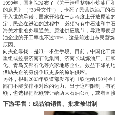
1999年，国务院发布了《关于清理整顿小炼油厂
的意见》（“38号文件”），卡死了民营炼油厂的石
于入世的承诺，国家开始在一定程度上开放原油的
定，民企在进油的过程中，必须持有中石油和中
海关才批准办理通关。原油供应脱节，导致即便
油企业的开工率也不过70%，这是前述山东民营
原因。
向央企靠拢，是唯一求生手段。目前，中国化工
重组或控股济南石化集团、济南长城炼油厂、正
化、青岛安邦石化等六家地炼企业。效益下降的
借助央企的身份争取更多的原油供应。
另外，根据2003年铁道部发布的《铁运函150号
部门不能安排相对应的运力。出于这些限制，有
额，也选择把配额转让给两大石油公司，或者直
下游零售：成品油销售、批发被钳制