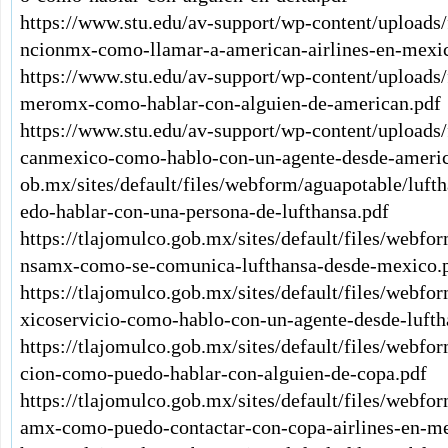
https://www.stu.edu/av-support/wp-content/uploads
ncionmx-como-llamar-a-american-airlines-en-mexi
https://www.stu.edu/av-support/wp-content/uploads
meromx-como-hablar-con-alguien-de-american.pdf
https://www.stu.edu/av-support/wp-content/uploads
canmexico-como-hablo-con-un-agente-desde-americ
ob.mx/sites/default/files/webform/aguapotable/luf
edo-hablar-con-una-persona-de-lufthansa.pdf
https://tlajomulco.gob.mx/sites/default/files/webfo
nsamx-como-se-comunica-lufthansa-desde-mexico.
https://tlajomulco.gob.mx/sites/default/files/webf
xicoservicio-como-hablo-con-un-agente-desde-lufth
https://tlajomulco.gob.mx/sites/default/files/webf
cion-como-puedo-hablar-con-alguien-de-copa.pdf
https://tlajomulco.gob.mx/sites/default/files/webf
amx-como-puedo-contactar-con-copa-airlines-en-me