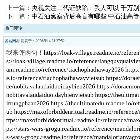
上一篇：
央视关注二代证缺陷：丢人可以 千万
下一篇：
中石油窝案背后高官有哪些 中石油高
·热门评论
匿名网友
发表于：2026/5/14 21:37:52
我来评两句！
https://loak-village.readme.io/refer
s://loak-village.readme.io/reference/langquyquaivie
am.readme.io/reference/tiachophathaway2026
https
e.io/reference/tiachophathawayvietsub
https://dora
ce/nobitavalaudaiduoidaybien2026
https://doraemon
nobitavalaudaiduoidaybienvietsub
https://theultima
itrungphaan2026
https://theultimatedu.readme.io/re
ub
https://maxoforbiddenritual.readme.io/reference
ttps://maxoforbiddenritual.readme.io/reference/max
ps://stars-wars-grogu.readme.io/reference/mandalo
s-wars-grogu.readme.io/reference/mandalorianvagr