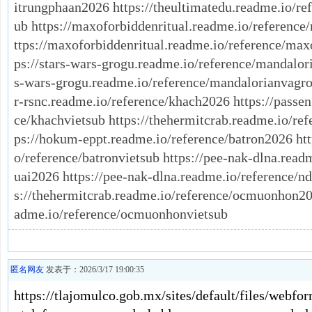
itrungphaan2026 https://theultimatedu.readme.io/re
ub https://maxoforbiddenritual.readme.io/reference
ttps://maxoforbiddenritual.readme.io/reference/maxo
ps://stars-wars-grogu.readme.io/reference/mandalor
s-wars-grogu.readme.io/reference/mandalorianvagro
r-rsnc.readme.io/reference/khach2026 https://passen
ce/khachvietsub https://thehermitcrab.readme.io/r
ps://hokum-eppt.readme.io/reference/batron2026 ht
o/reference/batronvietsub https://pee-nak-dlna.rea
uai2026 https://pee-nak-dlna.readme.io/reference/n
s://thehermitcrab.readme.io/reference/ocmuonhon202
adme.io/reference/ocmuonhonvietsub
匿名网友
发表于：2026/3/17 19:00:35
https://tlajomulco.gob.mx/sites/default/files/webf