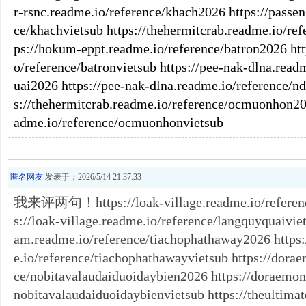
r-rsnc.readme.io/reference/khach2026
https://passe
ce/khachvietsub
https://thehermitcrab.readme.io/r
ps://hokum-eppt.readme.io/reference/batron2026
ht
o/reference/batronvietsub
https://pee-nak-dlna.read
uai2026
https://pee-nak-dlna.readme.io/reference/n
s://thehermitcrab.readme.io/reference/ocmuonhon2
adme.io/reference/ocmuonhonvietsub
匿名网友
发表于：2026/5/14 21:37:33
我来评两句！https://loak-village.readme.io/referenc
s://loak-village.readme.io/reference/langquyquaivie
am.readme.io/reference/tiachophathaway2026 https
e.io/reference/tiachophathawayvietsub https://dora
ce/nobitavalaudaiduoidaybien2026 https://doraemon
nobitavalaudaiduoidaybienvietsub https://theultima