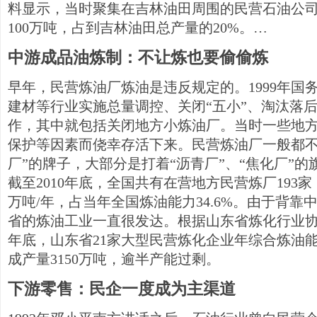
料显示，当时聚集在吉林油田周围的民营石油公司
100万吨，占到吉林油田总产量的20%。…
中游成品油炼制：不让炼也要偷偷炼
早年，民营炼油厂炼油是违反规定的。1999年国
建材等行业实施总量调控、关闭“五小”、淘汰落
作，其中就包括关闭地方小炼油厂。当时一些地
保护等因素而侥幸存活下来。民营炼油厂一般都不
厂”的牌子，大部分是打着“沥青厂”、“焦化厂”
截至2010年底，全国共有在营地方民营炼厂193家
万吨/年，占当年全国炼油能力34.6%。由于背
省的炼油工业一直很发达。根据山东省炼化行业协会
年底，山东省21家大型民营炼化企业年综合炼油能力为
成产量3150万吨，逾半产能过剩。
下游零售：民企一度成为主渠道