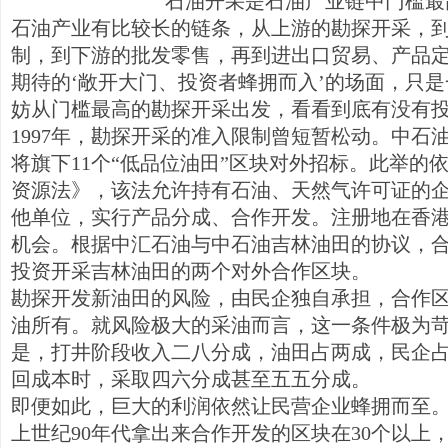
石油开采是石油产业链中门槛最
石油产业有比较长的链条，从上游的勘探开采，
制，到下游的批发零售，再到进出口贸易、产品定
期待的‘敞开大门、投资者蜂拥而入’的场面，只是
妨从门槛最高的勘探开采出发，看看到底有没有
1997年，勘探开采的准入限制曾短暂松动。中石
将旗下11个“低品位油田”区块对外招标。此举的依
资源法》，该法允许持有石油、天然气许可证的
他单位，实行产品分成、合作开发。注册地在香
机会。根据中汇石油与中石油吉林油田的协议，
投资开采吉林油田的两个对外合作区块。
勘探开发新油田的风险，由民企独自承担，合作
油所有。就风险极大的采油而言，这一条件极为
是，打井阶段收入二八分成，油田占两成，民企
回成本时，采取四六分成甚至五五分成。
即便如此，巨大的利润依然让民营企业蜂拥而至
上世纪90年代拿出来合作开发的区块在30个以上，