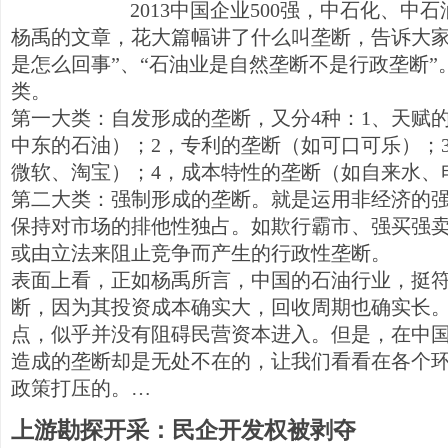
2013中国企业500强，中石化、中
杨禹的文章，花大篇幅讲了什么叫垄断，告诉大家
是怎么回事”、“石油业是自然垄断不是行政垄断
类。
第一大类：自发形成的垄断，又分4种：1、天赋
中东的石油）；2，专利的垄断（如可口可乐）；
微软、淘宝）；4，成本特性的垄断（如自来水、
第二大类：强制形成的垄断。就是运用非经济的
保持对市场的排他性独占。如欺行霸市、强买强
或由立法来阻止竞争而产生的行政性垄断。
表面上看，正如杨禹所言，中国的石油行业，挺
断，因为其投资成本确实大，回收周期也确实长
点，似乎并没有阻碍民营资本进入。但是，在中
造成的垄断却是无处不在的，让我们看看在各个
政策打压的。…
上游勘探开采：民企开发权被剥夺