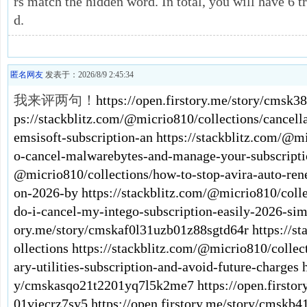
rs match the hidden word. In total, you will have 6 t
d.
匿名网友
发表于：2026/8/9 2:45:34
我来评两句！
https://open.firstory.me/story/cms
ps://stackblitz.com/@micrio810/collections/cancell
emsisoft-subscription-an
https://stackblitz.com/@m
o-cancel-malwarebytes-and-manage-your-subscripti
@micrio810/collections/how-to-stop-avira-auto-ren
on-2026-by
https://stackblitz.com/@micrio810/coll
do-i-cancel-my-intego-subscription-easily-2026-sim
ory.me/story/cmskaf0l31uzb01z88sgtd64r
https://s
ollections
https://stackblitz.com/@micrio810/collec
ary-utilities-subscription-and-avoid-future-charges
y/cmskasqo21t2201yq7l5k2me7
https://open.first
01viecrz7sy5
https://open.firstory.me/story/cmsk