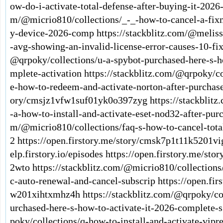
ow-do-i-activate-total-defense-after-buying-it-2026-
m/@micrio810/collections/_-_-how-to-cancel-a-fixm
y-device-2026-comp
https://stackblitz.com/@meliss
-avg-showing-an-invalid-license-error-causes-10-fi
@qrpoky/collections/u-a-spybot-purchased-here-s-h
mplete-activation
https://stackblitz.com/@qrpoky/co
e-how-to-redeem-and-activate-norton-after-purchas
ory/cmsjz1vfw1suf01yk0o397zyg
https://stackblit
-a-how-to-install-and-activate-eset-nod32-after-pur
m/@micrio810/collections/faq-s-how-to-cancel-tota
2
https://open.firstory.me/story/cmsk7p1t11k5201v
elp.firstory.io/episodes
https://open.firstory.me/st
2wto
https://stackblitz.com/@micrio810/collectio
c-auto-renewal-and-cancel-subscrip
https://open.fi
w201xihtxmhz4h
https://stackblitz.com/@qrpoky/co
urchased-here-s-how-to-activate-it-2026-complete-s
poky/collections/q-how-to-install-and-activate-vipr