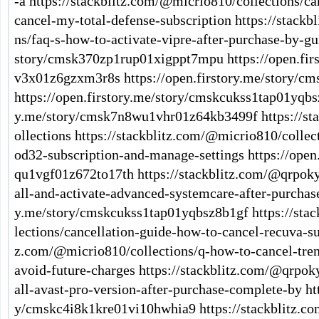
-a
https://stackblitz.com/@micrio810/collections/ca
cancel-my-total-defense-subscription
https://stackb
ns/faq-s-how-to-activate-vipre-after-purchase-by-gu
story/cmsk370zp1rup01xigppt7mpu
https://open.fi
v3x01z6gzxm3r8s
https://open.firstory.me/story/
https://open.firstory.me/story/cmskcukss1tap01yqb
y.me/story/cmsk7n8wu1vhr01z64kb3499f
https://s
ollections
https://stackblitz.com/@micrio810/collec
od32-subscription-and-manage-settings
https://ope
qu1vgf01z672to17th
https://stackblitz.com/@qrpoky
all-and-activate-advanced-systemcare-after-purcha
y.me/story/cmskcukss1tap01yqbsz8b1gf
https://sta
lections/cancellation-guide-how-to-cancel-recuva-s
z.com/@micrio810/collections/q-how-to-cancel-tren
avoid-future-charges
https://stackblitz.com/@qrpoky
all-avast-pro-version-after-purchase-complete-by
ht
y/cmskc4i8k1kre01vi10hwhia9
https://stackblitz.c