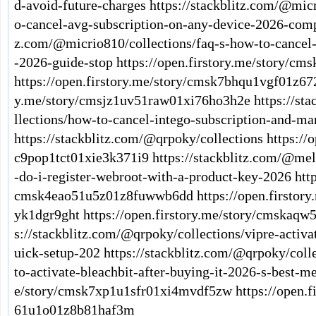
d-avoid-future-charges
https://stackblitz.com/@mic
o-cancel-avg-subscription-on-any-device-2026-com
z.com/@micrio810/collections/faq-s-how-to-cancel
-2026-guide-stop
https://open.firstory.me/story/c
https://open.firstory.me/story/cmsk7bhqu1vgf01z67
y.me/story/cmsjz1uv51raw01xi76ho3h2e
https://st
llections/how-to-cancel-intego-subscription-and-ma
https://stackblitz.com/@qrpoky/collections
https://
c9pop1tct01xie3k371i9
https://stackblitz.com/@mel
-do-i-register-webroot-with-a-product-key-2026
htt
cmsk4eao51u5z01z8fuwwb6dd
https://open.firsto
yk1dgr9ght
https://open.firstory.me/story/cmskaq
s://stackblitz.com/@qrpoky/collections/vipre-activa
uick-setup-202
https://stackblitz.com/@qrpoky/col
to-activate-bleachbit-after-buying-it-2026-s-best-m
e/story/cmsk7xp1u1sfr01xi4mvdf5zw
https://open.
61u1o01z8b81haf3m