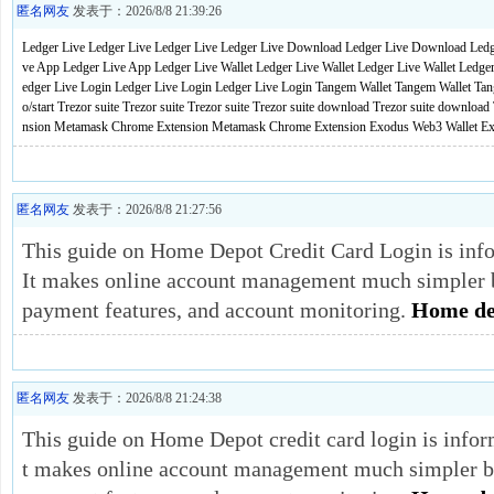
匿名网友
发表于：2026/8/8 21:39:26
Ledger Live
Ledger Live
Ledger Live
Ledger Live Download
Ledger Live Download
Ledg
ve App
Ledger Live App
Ledger Live Wallet
Ledger Live Wallet
Ledger Live Wallet
Ledger
edger Live Login
Ledger Live Login
Ledger Live Login
Tangem Wallet
Tangem Wallet
Tan
o/start
Trezor suite
Trezor suite
Trezor suite
Trezor suite download
Trezor suite download
nsion
Metamask Chrome Extension
Metamask Chrome Extension
Exodus Web3 Wallet
Ex
匿名网友
发表于：2026/8/8 21:27:56
This guide on Home Depot Credit Card Login is info
It makes online account management much simpler b
payment features, and account monitoring.
Home dep
匿名网友
发表于：2026/8/8 21:24:38
This guide on Home Depot credit card login is inform
t makes online account management much simpler by