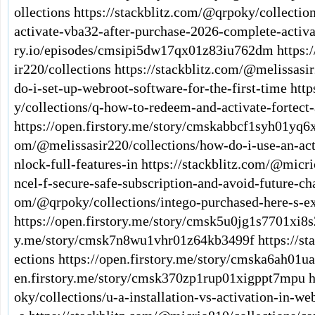
ollections
https://stackblitz.com/@qrpoky/collecti
activate-vba32-after-purchase-2026-complete-activ
ry.io/episodes/cmsipi5dw17qx01z83iu762dm
https:
ir220/collections
https://stackblitz.com/@melissasi
do-i-set-up-webroot-software-for-the-first-time
http
y/collections/q-how-to-redeem-and-activate-fortect-
https://open.firstory.me/story/cmskabbcf1syh01yq6
om/@melissasir220/collections/how-do-i-use-an-act
nlock-full-features-in
https://stackblitz.com/@micri
ncel-f-secure-safe-subscription-and-avoid-future-ch
om/@qrpoky/collections/intego-purchased-here-s-exa
https://open.firstory.me/story/cmsk5u0jg1s7701xi8
y.me/story/cmsk7n8wu1vhr01z64kb3499f
https://s
ections
https://open.firstory.me/story/cmska6ah0
en.firstory.me/story/cmsk370zp1rup01xigppt7mpu
h
oky/collections/u-a-installation-vs-activation-in-we