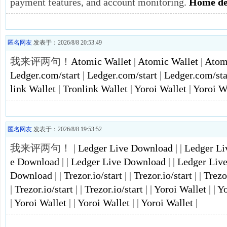
payment features, and account monitoring.
Home dep
匿名网友
发表于：2026/8/8 20:53:49
我来评两句！
Atomic Wallet
|
Atomic Wallet
|
Atom
Ledger.com/start
|
Ledger.com/start
|
Ledger.com/sta
link Wallet
|
Tronlink Wallet
|
Yoroi Wallet
|
Yoroi W
匿名网友
发表于：2026/8/8 19:53:52
我来评两句！ |
Ledger Live Download
| |
Ledger L
e Download
| |
Ledger Live Download
| |
Ledger Liv
Download
| |
Trezor.io/start
| |
Trezor.io/start
| |
Trezor
|
Trezor.io/start
| |
Trezor.io/start
| |
Yoroi Wallet
| |
Yo
|
Yoroi Wallet
| |
Yoroi Wallet
| |
Yoroi Wallet
|