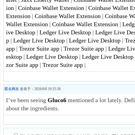
ion
|
Coinbase Wallet Extension
|
Coinbase Wallet E
Extension
|
Coinbase Wallet Extension
|
Coinbase Wa
Wallet Extension
|
Coinbase Wallet Extension
|
Ledg
ive Desktop
|
Ledger Live Desktop
|
Ledger Live De
p
|
Ledger Live Desktop
|
Ledger Live Desktop
|
Trez
app
|
Trezor Suite app
|
Trezor Suite app
|
Ledger Li
esktop
|
Ledger Live Desktop
|
Ledger Live Desktop
zor Suite app
|
Trezor Suite app
|
匿名网友
发表于：2026/8/8 19:35:58
I’ve been seeing
Gluco6
mentioned a lot lately. Def
about the ingredients.