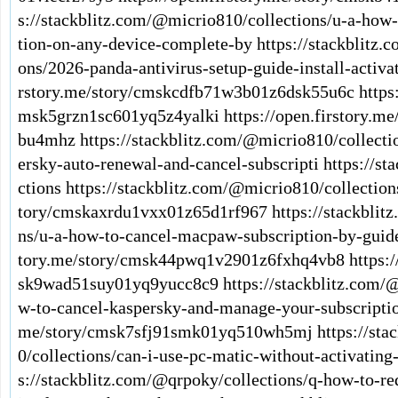
s://stackblitz.com/@micrio810/collections/u-a-how-
tion-on-any-device-complete-by
https://stackblitz.
ons/2026-panda-antivirus-setup-guide-install-activa
rstory.me/story/cmskcdfb71w3b01z6dsk55u6c
https
msk5grzn1sc601yq5z4yalki
https://open.firstory.m
bu4mhz
https://stackblitz.com/@micrio810/collecti
ersky-auto-renewal-and-cancel-subscripti
https://s
ctions
https://stackblitz.com/@micrio810/collection
tory/cmskaxrdu1vxx01z65d1rf967
https://stackbli
ns/u-a-how-to-cancel-macpaw-subscription-by-guid
tory.me/story/cmsk44pwq1v2901z6fxhq4vb8
https:
sk9wad51suy01yq9yucc8c9
https://stackblitz.com/
w-to-cancel-kaspersky-and-manage-your-subscriptio
me/story/cmsk7sfj91smk01yq510wh5mj
https://st
0/collections/can-i-use-pc-matic-without-activatin
s://stackblitz.com/@qrpoky/collections/q-how-to-r