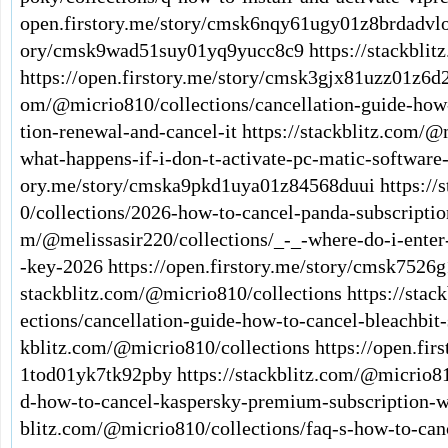
open.firstory.me/story/cmsk6nqy61ugy01z8brdadvl
ory/cmsk9wad51suy01yq9yucc8c9
https://stackbli
https://open.firstory.me/story/cmsk3gjx81uzz01z6d
om/@micrio810/collections/cancellation-guide-how-
tion-renewal-and-cancel-it
https://stackblitz.com/@
what-happens-if-i-don-t-activate-pc-matic-software
ory.me/story/cmska9pkd1uya01z84568duui
https:/
0/collections/2026-how-to-cancel-panda-subscripti
m/@melissasir220/collections/_-_-where-do-i-enter
-key-2026
https://open.firstory.me/story/cmsk752
stackblitz.com/@micrio810/collections
https://sta
ections/cancellation-guide-how-to-cancel-bleachbit
kblitz.com/@micrio810/collections
https://open.fi
1tod01yk7tk92pby
https://stackblitz.com/@micrio8
d-how-to-cancel-kaspersky-premium-subscription-w
blitz.com/@micrio810/collections/faq-s-how-to-can