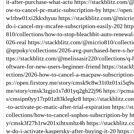
it-after-purchase-what-actu
https://stackblitz.com/
ow-to-cancel-pc-matic-subscription-by
https://open
w1tbw01xi2kkxhyuu
https://stackblitz.com/@micri
do-i-cancel-my-mcafee-subscription-easily-202
htt
810/collections/how-to-stop-bleachbit-auto-renewal
026-real
https://stackblitz.com/@micrio810/collecti
@qrpoky/collections/2026-avg-purchased-here-s-how
ttps://stackblitz.com/@melissasir220/collections/q
oftware-for-new-users-beginner-friend
https://stac
ections/2026-how-to-cancel-a-macpaw-subscription
ps://open.firstory.me/story/cmsk9c8w31t0z01xi5q9
me/story/cmsk3zgjo1s7d01yq2gh22j96
https://pcma
s/cmsipn0yy17rp01z83klegkr8
https://stackblitz.c
-to-activate-pc-matic-after-trial-expiration
https://
collections/how-to-cancel-sophos-subscription-by
h
y/cmsk3f27h1rw201xihtxmhz4h
https://stackblitz
w-do-i-activate-kaspersky-after-buying-it-20
https: