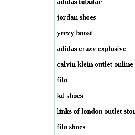
adidas tubular
jordan shoes
yeezy boost
adidas crazy explosive
calvin klein outlet online
fila
kd shoes
links of london outlet sto
fila shoes