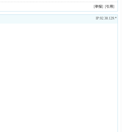
[
举报
] [
引用
]
IP:92.38.129.*