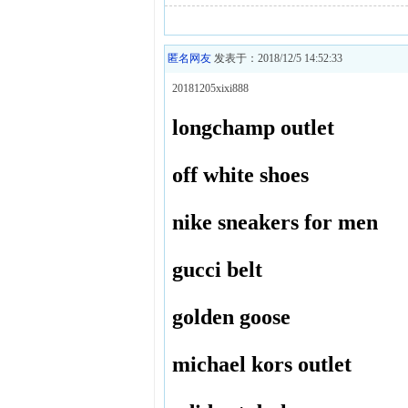
匿名网友
发表于：2018/12/5 14:52:33
20181205xixi888
longchamp outlet
off white shoes
nike sneakers for men
gucci belt
golden goose
michael kors outlet