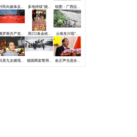
村民向媒体反...
多地持续“烧...
组图：广西征...
俄罗斯共产党...
用252条金砖...
云南东川现“...
马英九女婿现...
德国两架警用...
俞正声当选全...