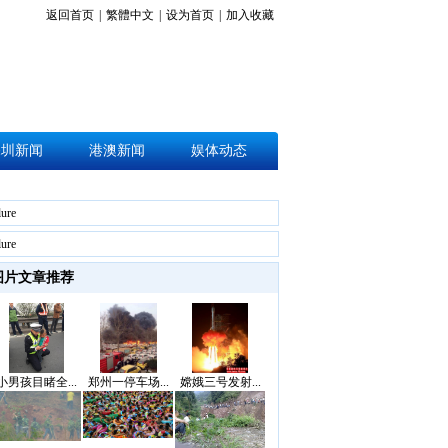
返回首页
|
繁體中文
|
设为首页
|
加入收藏
深圳新闻
港澳新闻
娱体动态
lure
lure
图片文章推荐
小男孩目睹全...
郑州一停车场...
嫦娥三号发射...