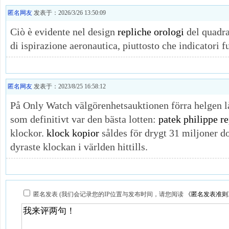
匿名网友
发表于：2026/3/26 13:50:09
Ciò è evidente nel design
repliche orologi
del quadra
di ispirazione aeronautica, piuttosto che indicatori fu
匿名网友
发表于：2023/8/25 16:58:12
På Only Watch välgörenhetsauktionen förra helgen lå
som definitivt var den bästa lotten:
patek philippe re
klockor.
klock kopior
såldes för drygt 31 miljoner dol
dyraste klockan i världen hittills.
匿名发表 (我们会记录您的IP位置与发布时间，请您阅读
《匿名发表准则