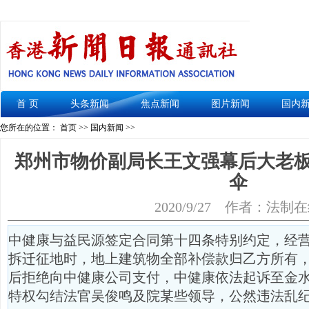
首 页
头条新闻
焦点新闻
图片新闻
国内
您所在的位置： 首页 >>
国内新闻
>>
郑州市物价副局长王文强幕后大老
伞
2020/9/27
作者：法制在
中健康与益民源签定合同第十四条特别约定，经
拆迁征地时，地上建筑物全部补偿款归乙方所有
后拒绝向中健康公司支付，中健康依法起诉至金
特权勾结法官吴俊鸣及院某些领导，公然违法乱