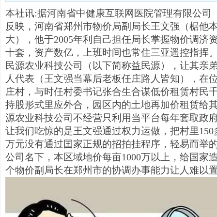
本社讯:据河南省中健康互联网医院管理有限公司
反映，河南省郑州市物价局副局长王文强（椐他本
大），他于2005年利自己担任局长掌握物价调济
十套，资产数亿，上班时间也常住三亚遥控指挥
民源农业科技公司（以下简称益民源），让其亲
人代表（王文强当幕后老板任庄路人皆知），在
庄村，与时任村委书记张合生合谋低价租赁村民
持股形式里应外合，园区内的土地再加价租赁给
源农业科技公司不经营只利用当平台每年套取政
让我们吃惊的是王文强通过权力运做，把村里150
万元没有通过囯家正规的招拍挂程序，轻易而举
公司名下，本区域地价每亩1000万以上，给国家
个物价副局长在郑州市的协调办事能力让人难以