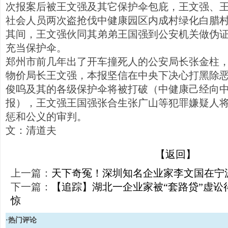
次报案后被王文强及其它保护伞包庇，王文强、
社会人员两次盗抢伐中健康园区内成村绿化白腊
其间，王文强伙同其弟弟王国强到公安机关做伪
充当保护伞。
郑州市前几年出了开车撞死人的公安局长张金柱
物价局长王文强，本报坚信在中央下决心打黑除
俊呜及其的各级保护伞将被打破（中健康己经向
报），王文强王国强张合生张广山等犯罪嫌疑人
惩和公义的审判。
文：清道夫
【返回】
上一篇：
天下奇冤！深圳知名企业家李文国在宁
下一篇：
【追踪】湖北一企业家被“套路贷”虚讼
惊
·热门评论